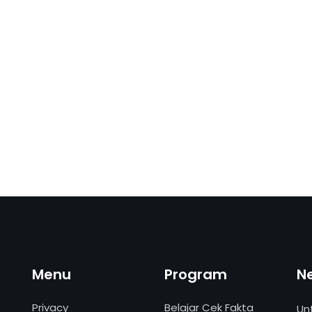
Menu
Program
N
Privacy
Belajar Cek Fakta
Un