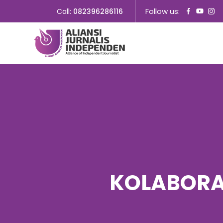
Follow us:
Call:
082396286116
KOLABORA