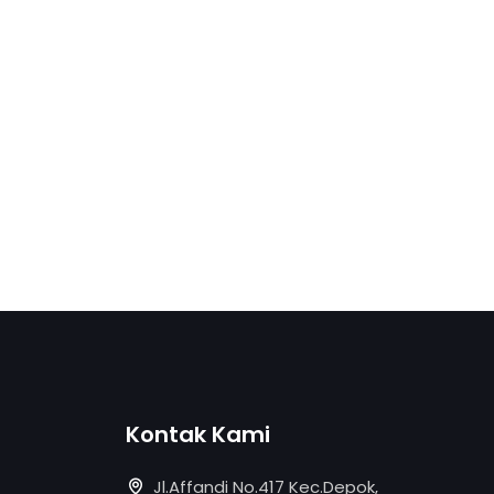
Kontak Kami
Jl.Affandi No.417 Kec.Depok,