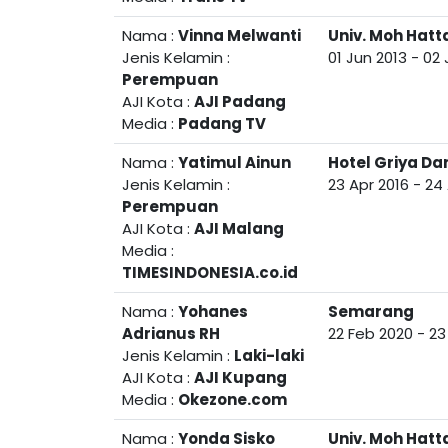
Nama :
Vinna Melwanti
Univ. Moh Hatt
Jenis Kelamin :
01 Jun 2013
-
02 
Perempuan
AJI Kota :
AJI Padang
Media :
Padang TV
Nama :
Yatimul Ainun
Hotel Griya D
Jenis Kelamin :
23 Apr 2016
-
24 
Perempuan
AJI Kota :
AJI Malang
Media :
TIMESINDONESIA.co.id
Nama :
Yohanes
Semarang
Adrianus RH
22 Feb 2020
-
23
Jenis Kelamin :
Laki-laki
AJI Kota :
AJI Kupang
Media :
Okezone.com
Nama :
Yonda Sisko
Univ. Moh Hatt