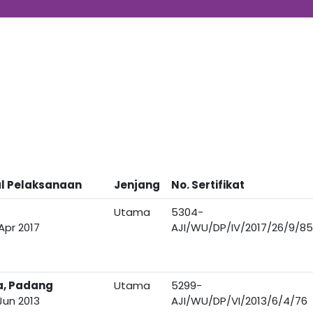
l Pelaksanaan
Jenjang
No. Sertifikat
Utama
5304-
Apr 2017
AJI/WU/DP/IV/2017/26/9/85
a, Padang
Utama
5299-
Jun 2013
AJI/WU/DP/VI/2013/6/4/76