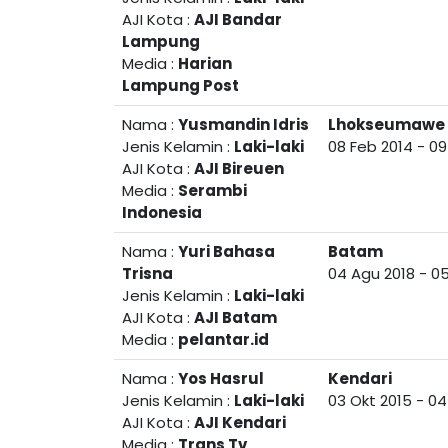
AJI Kota :
AJI Bandar
Lampung
Media :
Harian
Lampung Post
Nama :
Yusmandin Idris
Lhokseumawe
Jenis Kelamin :
Laki-laki
08 Feb 2014
-
09
AJI Kota :
AJI Bireuen
Media :
Serambi
Indonesia
Nama :
Yuri Bahasa
Batam
Trisna
04 Agu 2018
-
05
Jenis Kelamin :
Laki-laki
AJI Kota :
AJI Batam
Media :
pelantar.id
Nama :
Yos Hasrul
Kendari
Jenis Kelamin :
Laki-laki
03 Okt 2015
-
04
AJI Kota :
AJI Kendari
Media :
Trans Tv