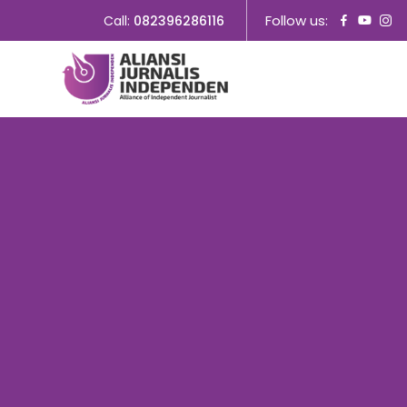
Follow us:
Call:
082396286116