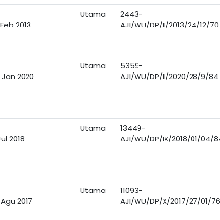
Utama
2443-
 Feb 2013
AJI/WU/DP/II/2013/24/12/70
Utama
5359-
 Jan 2020
AJI/WU/DP/II/2020/28/9/84
Utama
13449-
Jul 2018
AJI/WU/DP/IX/2018/01/04/8
Utama
11093-
 Agu 2017
AJI/WU/DP/X/2017/27/01/76