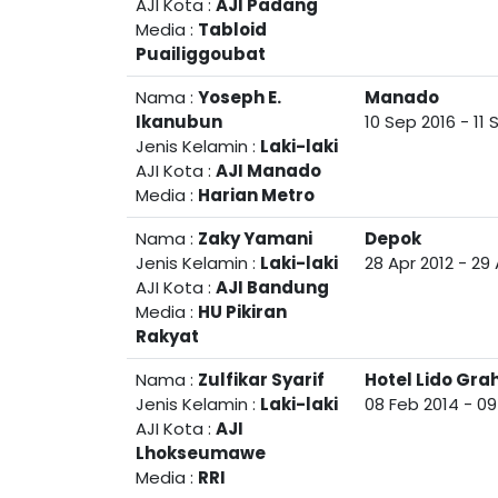
AJI Kota :
AJI Padang
Media :
Tabloid
Puailiggoubat
Nama :
Yoseph E.
Manado
Ikanubun
10 Sep 2016
-
11 
Jenis Kelamin :
Laki-laki
AJI Kota :
AJI Manado
Media :
Harian Metro
Nama :
Zaky Yamani
Depok
Jenis Kelamin :
Laki-laki
28 Apr 2012
-
29 
AJI Kota :
AJI Bandung
Media :
HU Pikiran
Rakyat
Nama :
Zulfikar Syarif
Hotel Lido Gr
Jenis Kelamin :
Laki-laki
08 Feb 2014
-
09
AJI Kota :
AJI
Lhokseumawe
Media :
RRI