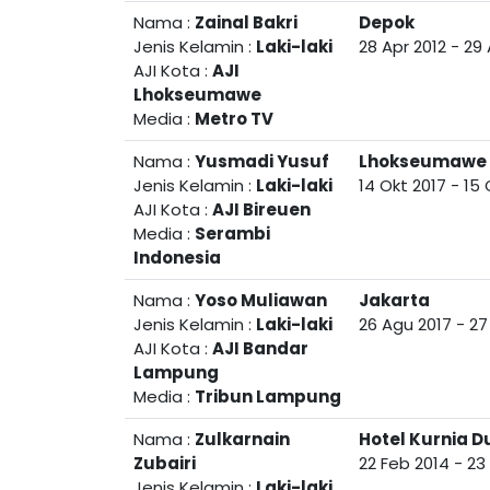
Nama :
Zainal Bakri
Depok
Jenis Kelamin :
Laki-laki
28 Apr 2012
-
29 
AJI Kota :
AJI
Lhokseumawe
Media :
Metro TV
Nama :
Yusmadi Yusuf
Lhokseumawe
Jenis Kelamin :
Laki-laki
14 Okt 2017
-
15 
AJI Kota :
AJI Bireuen
Media :
Serambi
Indonesia
Nama :
Yoso Muliawan
Jakarta
Jenis Kelamin :
Laki-laki
26 Agu 2017
-
27
AJI Kota :
AJI Bandar
Lampung
Media :
Tribun Lampung
Nama :
Zulkarnain
Hotel Kurnia 
Zubairi
22 Feb 2014
-
23
Jenis Kelamin :
Laki-laki