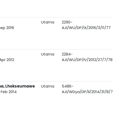
Utama
2290-
Sep 2016
AJI/WU/DP/IX/2016/3/11/77
Utama
2284-
Apr 2012
AJI/WU/DP/IV/2012/27/7/78
aha, Lhokseumawe
Utama
5486-
 Feb 2014
AJI/WDya/DP/II/2014/31/8/