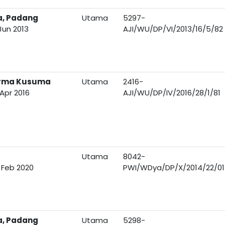
a, Padang
Utama
5297-
Jun 2013
AJI/WU/DP/VI/2013/16/5/82
arma Kusuma
Utama
2416-
Apr 2016
AJI/WU/DP/IV/2016/28/1/81
Utama
8042-
 Feb 2020
PWI/WDya/DP/X/2014/22/01
a, Padang
Utama
5298-