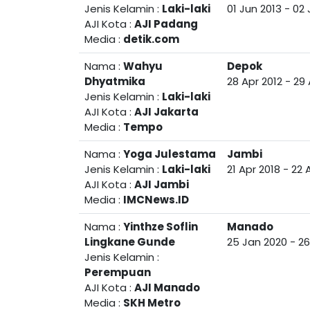
Jenis Kelamin :
Laki-laki
01 Jun 2013
-
02 
AJI Kota :
AJI Padang
Media :
detik.com
Nama :
Wahyu
Depok
Dhyatmika
28 Apr 2012
-
29 
Jenis Kelamin :
Laki-laki
AJI Kota :
AJI Jakarta
Media :
Tempo
Nama :
Yoga Julestama
Jambi
Jenis Kelamin :
Laki-laki
21 Apr 2018
-
22 
AJI Kota :
AJI Jambi
Media :
IMCNews.ID
Nama :
Yinthze Soflin
Manado
Lingkane Gunde
25 Jan 2020
-
26
Jenis Kelamin :
Perempuan
AJI Kota :
AJI Manado
Media :
SKH Metro